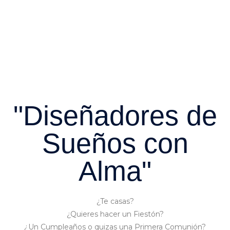
"Diseñadores de
Sueños con
Alma"
¿Te casas?
¿Quieres hacer un Fiestón?
¿Un Cumpleaños o quizas una Primera Comunión?