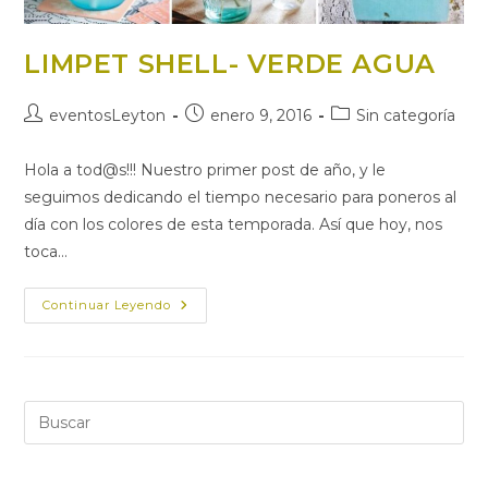
LIMPET SHELL- VERDE AGUA
Autor
Publicación
Categoría
eventosLeyton
enero 9, 2016
Sin categoría
de
de
de
la
la
la
Hola a tod@s!!! Nuestro primer post de año, y le
entrada:
entrada:
entrada:
seguimos dedicando el tiempo necesario para poneros al
día con los colores de esta temporada. Así que hoy, nos
toca…
LIMPET
Continuar Leyendo
SHELL-
VERDE
AGUA
Pul
Es
par