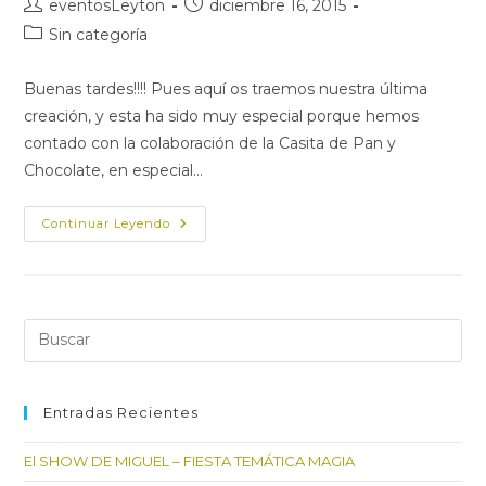
Autor
Publicación
eventosLeyton
diciembre 16, 2015
de
de
Categoría
Sin categoría
la
la
de
entrada:
entrada:
la
Buenas tardes!!!! Pues aquí os traemos nuestra última
entrada:
creación, y esta ha sido muy especial porque hemos
contado con la colaboración de la Casita de Pan y
Chocolate, en especial…
UN
Continuar Leyendo
CUMPLEAÑOS
MUY
NAVIDEÑO-
HOT
CHOCOLATE
Pul
Es
par
cer
Entradas Recientes
el
El SHOW DE MIGUEL – FIESTA TEMÁTICA MAGIA
pan