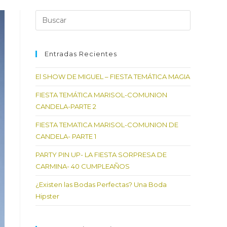
Pulsa
Escape
para
cerrar
Entradas Recientes
el
El SHOW DE MIGUEL – FIESTA TEMÁTICA MAGIA
panel
de
FIESTA TEMÁTICA MARISOL-COMUNION
búsqueda.
CANDELA-PARTE 2
FIESTA TEMATICA MARISOL-COMUNION DE
CANDELA- PARTE 1
PARTY PIN UP- LA FIESTA SORPRESA DE
CARMINA- 40 CUMPLEAÑOS
¿Existen las Bodas Perfectas? Una Boda
Hipster