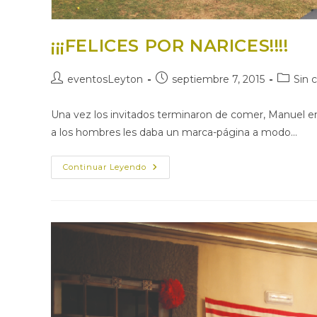
¡¡¡FELICES POR NARICES!!!!
Autor
Publicación
Categor
eventosLeyton
septiembre 7, 2015
Sin 
de
de
de
la
la
la
Una vez los invitados terminaron de comer, Manuel em
entrada:
entrada:
entrada:
a los hombres les daba un marca-página a modo…
¡¡¡FELICES
Continuar Leyendo
POR
NARICES!!!!