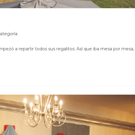
ía
categoría
pezó a repartir todos sus regalitos. Así que iba mesa por mesa,