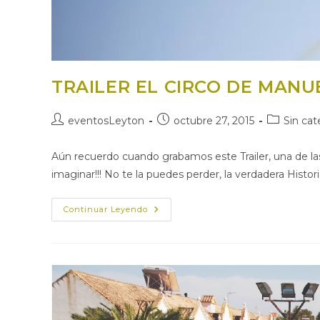
TRAILER EL CIRCO DE MANUE
Autor
Publicación
Categoría
eventosLeyton
octubre 27, 2015
Sin cat
de
de
de
la
la
la
Aún recuerdo cuando grabamos este Trailer, una de 
entrada:
entrada:
entrada:
imaginar!!! No te la puedes perder, la verdadera Histor
TRAILER
Continuar Leyendo
EL
CIRCO
DE
MANUEL!!!