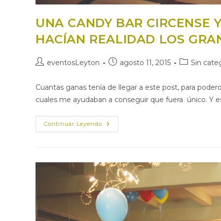
UNA CANDY BAR CIRCENSE 
HACÍAN REALIDAD LOS GRA
Autor
Publicación
Categoría
eventosLeyton
agosto 11, 2015
Sin cate
de
de
de
la
la
la
Cuantas ganas tenía de llegar a este post, para podero
entrada:
entrada:
entrada:
cuales me ayudaban a conseguir que fuera único. Y e
UNA
Continuar Leyendo
CANDY
BAR
CIRCENSE
Y
UNOS
DETALLES
PEQUEÑOS
QUE
HACÍAN
REALIDAD
LOS
GRANDES
SUEÑOS…