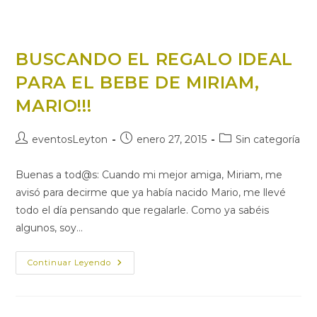
BUSCANDO EL REGALO IDEAL
PARA EL BEBE DE MIRIAM,
MARIO!!!
Autor
Publicación
Categoría
eventosLeyton
enero 27, 2015
Sin categoría
de
de
de
la
la
la
Buenas a tod@s: Cuando mi mejor amiga, Miriam, me
entrada:
entrada:
entrada:
avisó para decirme que ya había nacido Mario, me llevé
todo el día pensando que regalarle. Como ya sabéis
algunos, soy…
BUSCANDO
Continuar Leyendo
EL
REGALO
IDEAL
PARA
EL