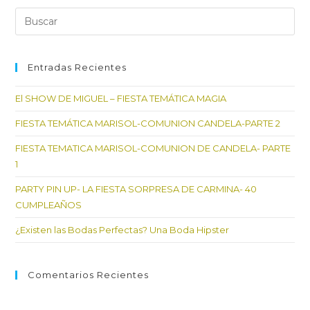
BEBE
DE
Pul
MIRIAM,
Es
MARIO!!!
par
cer
Entradas Recientes
el
El SHOW DE MIGUEL – FIESTA TEMÁTICA MAGIA
pan
de
FIESTA TEMÁTICA MARISOL-COMUNION CANDELA-PARTE 2
bú
FIESTA TEMATICA MARISOL-COMUNION DE CANDELA- PARTE
1
PARTY PIN UP- LA FIESTA SORPRESA DE CARMINA- 40
CUMPLEAÑOS
¿Existen las Bodas Perfectas? Una Boda Hipster
Comentarios Recientes