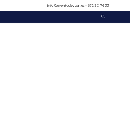
info@eventosleyton.es - 672 30 76 33