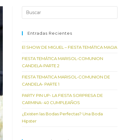
Pulsa
Escape
para
cerrar
Entradas Recientes
el
El SHOW DE MIGUEL – FIESTA TEMÁTICA MAGIA
panel
de
FIESTA TEMÁTICA MARISOL-COMUNION
búsqueda.
CANDELA-PARTE 2
FIESTA TEMATICA MARISOL-COMUNION DE
CANDELA- PARTE 1
PARTY PIN UP- LA FIESTA SORPRESA DE
CARMINA- 40 CUMPLEAÑOS
¿Existen las Bodas Perfectas? Una Boda
Hipster