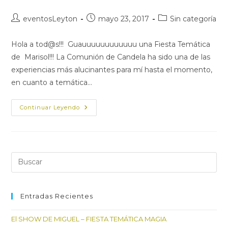
Autor
Publicación
Categoría
eventosLeyton
mayo 23, 2017
Sin categoría
de
de
de
la
la
la
Hola a tod@s!!! Guauuuuuuuuuuuu una Fiesta Temática
entrada:
entrada:
entrada:
de Marisol!!! La Comunión de Candela ha sido una de las
experiencias más alucinantes para mí hasta el momento,
en cuanto a temática…
FIESTA
Continuar Leyendo
TEMATICA
MARISOL-
COMUNION
DE
CANDELA-
PARTE
1
Pul
Es
par
cer
Entradas Recientes
el
El SHOW DE MIGUEL – FIESTA TEMÁTICA MAGIA
pan