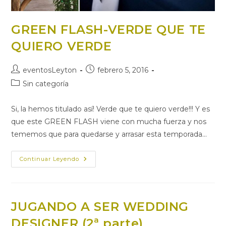
GREEN FLASH-VERDE QUE TE
QUIERO VERDE
Autor
Publicación
eventosLeyton
febrero 5, 2016
de
de
Categoría
Sin categoría
la
la
de
entrada:
entrada:
la
Si, la hemos titulado así! Verde que te quiero verde!!! Y es
entrada:
que este GREEN FLASH viene con mucha fuerza y nos
tememos que para quedarse y arrasar esta temporada…
GREEN
Continuar Leyendo
FLASH-
VERDE
QUE
TE
QUIERO
VERDE
JUGANDO A SER WEDDING
DESIGNER (2ª parte)