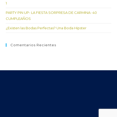
1
PARTY PIN UP- LA FIESTA SORPRESA DE CARMINA- 40
CUMPLEAÑOS
¿Existen las Bodas Perfectas? Una Boda Hipster
Comentarios Recientes