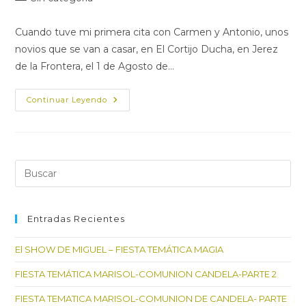
la
la
de
entrada:
entrada:
la
Cuando tuve mi primera cita con Carmen y Antonio, unos
entrada:
novios que se van a casar, en El Cortijo Ducha, en Jerez
de la Frontera, el 1 de Agosto de…
JUGANDO
Continuar Leyendo
A
SER
WEDDING
DESIGNER
Pul
Es
par
cer
Entradas Recientes
el
El SHOW DE MIGUEL – FIESTA TEMÁTICA MAGIA
pan
de
FIESTA TEMÁTICA MARISOL-COMUNION CANDELA-PARTE 2
bú
FIESTA TEMATICA MARISOL-COMUNION DE CANDELA- PARTE