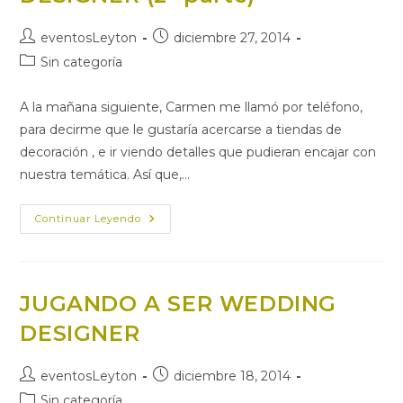
Autor
Publicación
eventosLeyton
diciembre 27, 2014
de
de
Categoría
Sin categoría
la
la
de
entrada:
entrada:
la
A la mañana siguiente, Carmen me llamó por teléfono,
entrada:
para decirme que le gustaría acercarse a tiendas de
decoración , e ir viendo detalles que pudieran encajar con
nuestra temática. Así que,…
JUGANDO
Continuar Leyendo
A
SER
WEDDING
DESIGNER
(2ª
Parte)
JUGANDO A SER WEDDING
DESIGNER
Autor
Publicación
eventosLeyton
diciembre 18, 2014
de
de
Categoría
Sin categoría