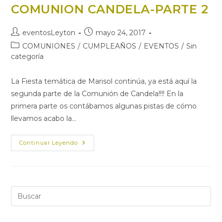
COMUNION CANDELA-PARTE 2
Autor
Publicación
eventosLeyton
mayo 24, 2017
de
de
Categoría
COMUNIONES
/
CUMPLEAÑOS
/
EVENTOS
/
Sin
la
la
de
categoría
entrada:
entrada:
la
entrada:
La Fiesta temática de Marisol continúa, ya está aquí la
segunda parte de la Comunión de Candela!!!! En la
primera parte os contábamos algunas pistas de cómo
llevamos acabo la…
FIESTA
Continuar Leyendo
TEMÁTICA
MARISOL-
COMUNION
CANDELA-
PARTE
2
Pul
Es
par