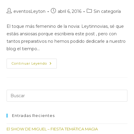
Autor
Publicación
Categoría
eventosLeyton
abril 6, 2016
Sin categoría
de
de
de
la
la
la
El toque más femenino de la novia: Leytinnovias, sé que
entrada:
entrada:
entrada:
estáis ansiosas porque escribiera este post , pero con
tantos preparativos no hemos podido dedicarle a nuestro
blog el tiempo…
ZAPATOS
Continuar Leyendo
DE
NOVIA
Pul
Es
par
cer
Entradas Recientes
el
El SHOW DE MIGUEL – FIESTA TEMÁTICA MAGIA
pan