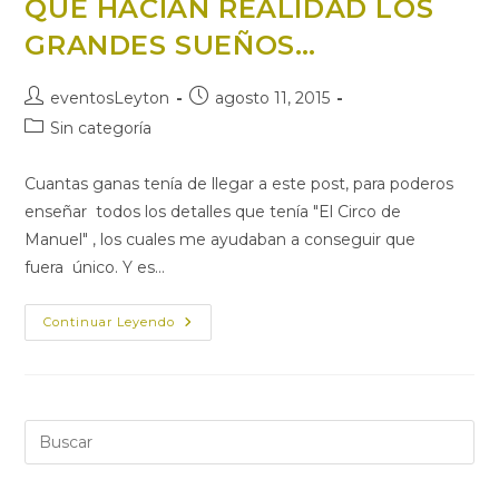
QUE HACÍAN REALIDAD LOS
GRANDES SUEÑOS…
Autor
Publicación
eventosLeyton
agosto 11, 2015
de
de
Categoría
Sin categoría
la
la
de
entrada:
entrada:
la
Cuantas ganas tenía de llegar a este post, para poderos
entrada:
enseñar todos los detalles que tenía "El Circo de
Manuel" , los cuales me ayudaban a conseguir que
fuera único. Y es…
UNA
Continuar Leyendo
CANDY
BAR
CIRCENSE
Y
UNOS
DETALLES
PEQUEÑOS
Pul
QUE
Es
HACÍAN
REALIDAD
par
LOS