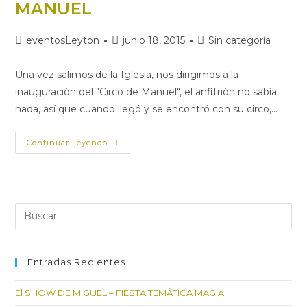
MANUEL
Autor
Publicación
Categoría
eventosLeyton
junio 18, 2015
Sin categoría
de
de
de
la
la
la
Una vez salimos de la Iglesia, nos dirigimos a la
entrada:
entrada:
entrada:
inauguración del "Circo de Manuel", el anfitrión no sabía
nada, así que cuando llegó y se encontró con su circo,…
LA
Continuar Leyendo
ENTRADA
DEL
CIRCO
DE
MANUEL
Pul
Es
par
cer
Entradas Recientes
el
El SHOW DE MIGUEL – FIESTA TEMÁTICA MAGIA
pan