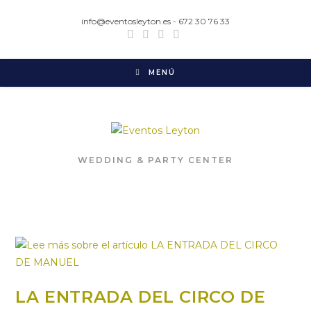
Ir
info@eventosleyton.es - 672 30 76 33
al
contenido
MENÚ
WEDDING & PARTY CENTER
LA ENTRADA DEL CIRCO DE