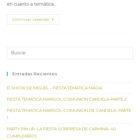
en cuanto a temática…
FIESTA
Continuar Leyendo
TEMATICA
MARISOL-
COMUNION
DE
CANDELA-
PARTE
1
Pul
Es
par
cer
Entradas Recientes
el
El SHOW DE MIGUEL – FIESTA TEMÁTICA MAGIA
pan
de
FIESTA TEMÁTICA MARISOL-COMUNION CANDELA-PARTE 2
bú
FIESTA TEMATICA MARISOL-COMUNION DE CANDELA- PARTE
1
PARTY PIN UP- LA FIESTA SORPRESA DE CARMINA- 40
CUMPLEAÑOS