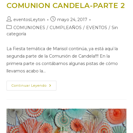
COMUNION CANDELA-PARTE 2
Autor
Publicación
eventosLeyton
mayo 24, 2017
de
de
Categoría
COMUNIONES
/
CUMPLEAÑOS
/
EVENTOS
/
Sin
la
la
de
categoría
entrada:
entrada:
la
entrada:
La Fiesta temática de Marisol continúa, ya está aquí la
segunda parte de la Comunión de Candela!!!! En la
primera parte os contábamos algunas pistas de cómo
llevamos acabo la…
FIESTA
Continuar Leyendo
TEMÁTICA
MARISOL-
COMUNION
CANDELA-
PARTE
2