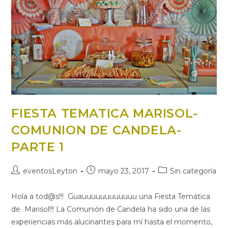
FIESTA TEMATICA MARISOL-
COMUNION DE CANDELA-
PARTE 1
Autor
Publicación
Categoría
eventosLeyton
mayo 23, 2017
Sin categoría
de
de
de
la
la
la
Hola a tod@s!!! Guauuuuuuuuuuuu una Fiesta Temática
entrada:
entrada:
entrada:
de Marisol!!! La Comunión de Candela ha sido una de las
experiencias más alucinantes para mí hasta el momento,