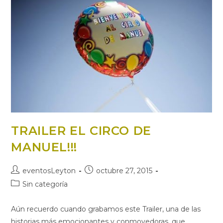
TRAILER EL CIRCO DE
MANUEL!!!
Autor
Publicación
eventosLeyton
octubre 27, 2015
de
de
Categoría
Sin categoría
la
la
de
entrada:
entrada:
la
Aún recuerdo cuando grabamos este Trailer, una de las
entrada:
historias más emocionantes y conmovedoras, que