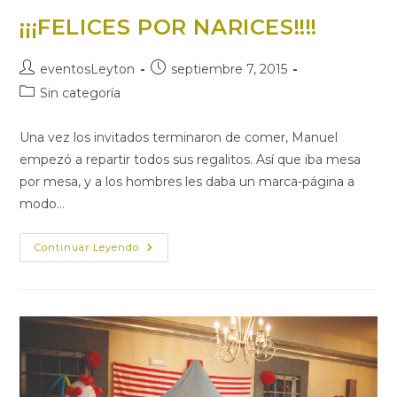
¡¡¡FELICES POR NARICES!!!!
Autor
Publicación
eventosLeyton
septiembre 7, 2015
de
de
Categoría
Sin categoría
la
la
de
entrada:
entrada:
la
Una vez los invitados terminaron de comer, Manuel
entrada:
empezó a repartir todos sus regalitos. Así que iba mesa
por mesa, y a los hombres les daba un marca-página a
modo…
¡¡¡FELICES
Continuar Leyendo
POR
NARICES!!!!