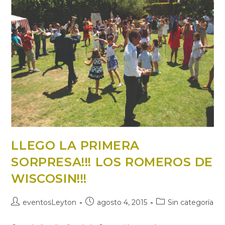
MANUEL»!!!
LLEGO LA PRIMERA
SORPRESA!!! LOS ROMEROS DE
WISCOSIN!!!
Autor
Publicación
Categoría
eventosLeyton
agosto 4, 2015
Sin categoría
de
de
de
la
la
la