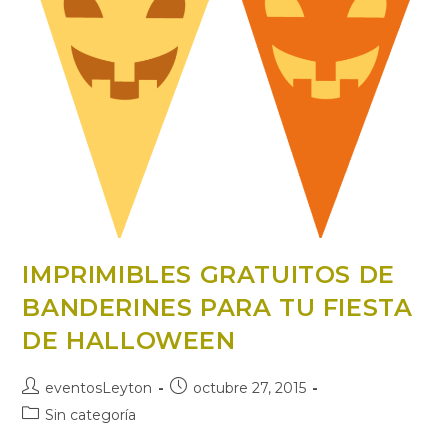
BROSS…
IMPRIMIBLES GRATUITOS DE
BANDERINES PARA TU FIESTA
DE HALLOWEEN
Autor
Publicación
eventosLeyton
octubre 27, 2015
de
de
Categoría
Sin categoría
la
la
de