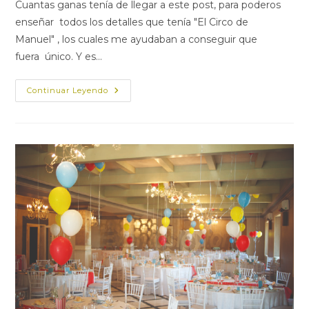
Cuantas ganas tenía de llegar a este post, para poderos
entrada:
enseñar todos los detalles que tenía "El Circo de
Manuel" , los cuales me ayudaban a conseguir que
fuera único. Y es…
UNA
Continuar Leyendo
CANDY
BAR
CIRCENSE
Y
UNOS
DETALLES
PEQUEÑOS
QUE
HACÍAN
REALIDAD
LOS
GRANDES
SUEÑOS…