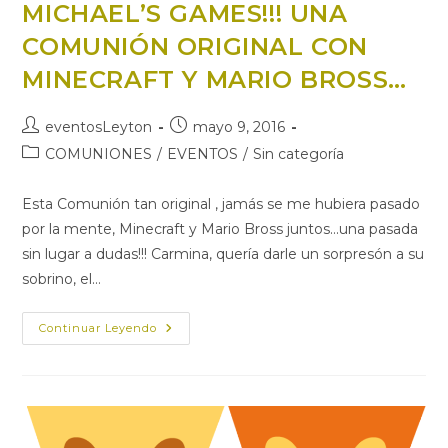
MICHAEL’S GAMES!!! UNA
COMUNIÓN ORIGINAL CON
MINECRAFT Y MARIO BROSS…
Autor
Publicación
eventosLeyton
mayo 9, 2016
de
de
Categoría
COMUNIONES
/
EVENTOS
/
Sin categoría
la
la
de
entrada:
entrada:
la
Esta Comunión tan original , jamás se me hubiera pasado
entrada:
por la mente, Minecraft y Mario Bross juntos...una pasada
sin lugar a dudas!!! Carmina, quería darle un sorpresón a su
sobrino, el…
MICHAEL’S
Continuar Leyendo
GAMES!!!
UNA
COMUNIÓN
ORIGINAL
CON
MINECRAFT
Y
MARIO