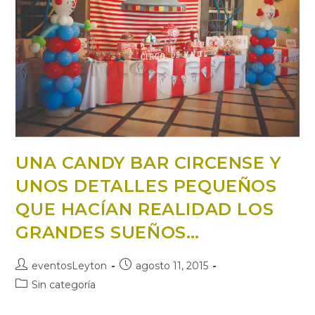
UNA CANDY BAR CIRCENSE Y
UNOS DETALLES PEQUEÑOS
QUE HACÍAN REALIDAD LOS
GRANDES SUEÑOS…
Autor
Publicación
eventosLeyton
agosto 11, 2015
de
de
Categoría
Sin categoría
la
la
de
entrada:
entrada:
la