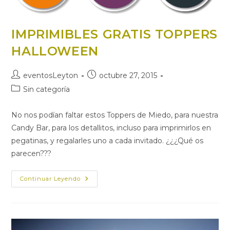
IMPRIMIBLES GRATIS TOPPERS
HALLOWEEN
Autor
Publicación
eventosLeyton
octubre 27, 2015
de
de
Categoría
Sin categoría
la
la
de
entrada:
entrada:
la
No nos podían faltar estos Toppers de Miedo, para nuestra
entrada:
Candy Bar, para los detallitos, incluso para imprimirlos en
pegatinas, y regalarles uno a cada invitado. ¿¿¿Qué os
parecen???
IMPRIMIBLES
Continuar Leyendo
GRATIS
TOPPERS
HALLOWEEN