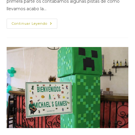
primera parte os contábamos algunas pistas de cómo
llevamos acabo la…
FIESTA
Continuar Leyendo
TEMÁTICA
MARISOL-
COMUNION
CANDELA-
PARTE
2