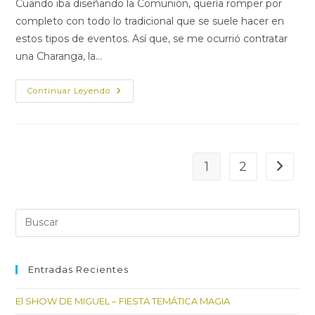
Cuando iba diseñando la Comunión, quería romper por
entrada:
entrada:
entrada:
completo con todo lo tradicional que se suele hacer en
estos tipos de eventos. Así que, se me ocurrió contratar
una Charanga, la…
LLEGO
Continuar Leyendo
LA
PRIMERA
SORPRESA!!!
LOS
ROMEROS
DE
WISCOSIN!!!
1
2
Ir a la 
Pul
Es
par
cer
Entradas Recientes
el
El SHOW DE MIGUEL – FIESTA TEMÁTICA MAGIA
pan