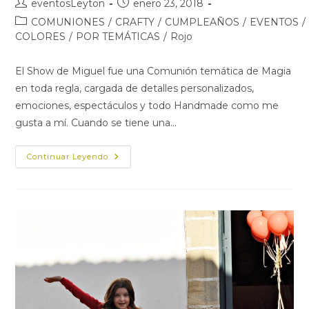
Autor
Publicación
eventosLeyton
enero 23, 2018
de
de
Categoría
COMUNIONES
/
CRAFTY
/
CUMPLEAÑOS
/
EVENTOS
/
la
la
de
COLORES
/
POR TEMÁTICAS
/
Rojo
entrada:
entrada:
la
entrada:
El Show de Miguel fue una Comunión temática de Magia
en toda regla, cargada de detalles personalizados,
emociones, espectáculos y todo Handmade como me
gusta a mí. Cuando se tiene una…
El
Continuar Leyendo
SHOW
DE
MIGUEL
–
FIESTA
TEMÁTICA
MAGIA