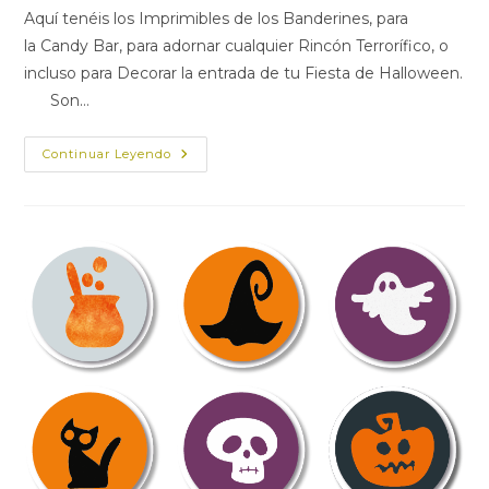
entrada:
entrada:
la
Aquí tenéis los Imprimibles de los Banderines, para
entrada:
la Candy Bar, para adornar cualquier Rincón Terrorífico, o
incluso para Decorar la entrada de tu Fiesta de Halloween.
Son…
IMPRIMIBLES
Continuar Leyendo
GRATUITOS
DE
BANDERINES
PARA
TU
FIESTA
DE
HALLOWEEN