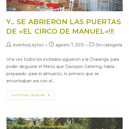
Y.. SE ABRIERON LAS PUERTAS
DE «EL CIRCO DE MANUEL»!!!
Autor
Publicación
Categoría
eventosLeyton
agosto 7, 2015
Sin categoría
de
de
de
la
la
la
Una vez todos los invitados siguieron a la Charanga, para
entrada:
entrada:
entrada:
poder degustar el Menú que Davisson Catering, había
preparado para el almuerzo, lo primero que se
encontraban era con el…
Y..
Continuar Leyendo
SE
ABRIERON
LAS
PUERTAS
DE
«EL
CIRCO
DE