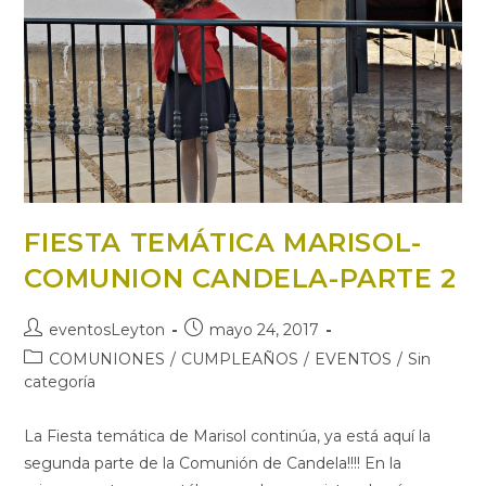
FIESTA TEMÁTICA MARISOL-
COMUNION CANDELA-PARTE 2
Autor
Publicación
eventosLeyton
mayo 24, 2017
de
de
Categoría
COMUNIONES
/
CUMPLEAÑOS
/
EVENTOS
/
Sin
la
la
de
categoría
entrada:
entrada:
la
entrada:
La Fiesta temática de Marisol continúa, ya está aquí la
segunda parte de la Comunión de Candela!!!! En la