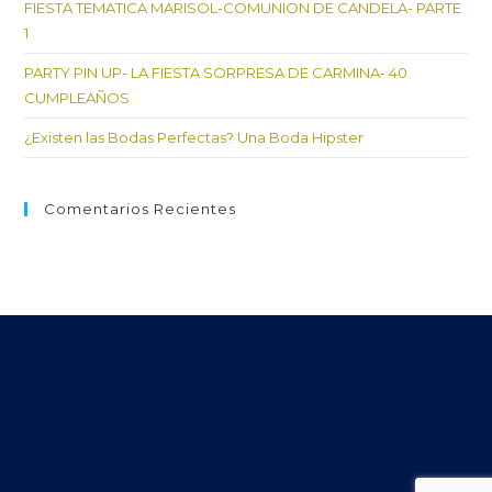
FIESTA TEMATICA MARISOL-COMUNION DE CANDELA- PARTE
1
PARTY PIN UP- LA FIESTA SORPRESA DE CARMINA- 40
CUMPLEAÑOS
¿Existen las Bodas Perfectas? Una Boda Hipster
Comentarios Recientes