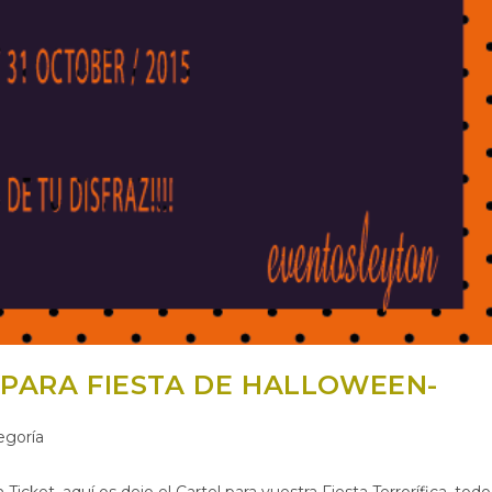
 PARA FIESTA DE HALLOWEEN-
egoría
icket, aquí os dejo el Cartel para vuestra Fiesta Terrorífica, todo