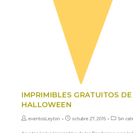
IMPRIMIBLES GRATUITOS DE
HALLOWEEN
Autor
Publicación
Categoría
eventosLeyton
octubre 27, 2015
Sin cat
de
de
de
la
la
la