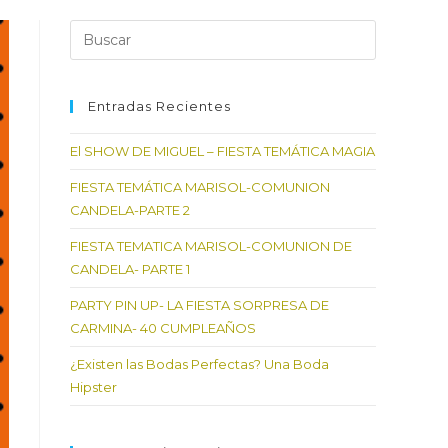
Pulsa
Escape
para
cerrar
Entradas Recientes
el
El SHOW DE MIGUEL – FIESTA TEMÁTICA MAGIA
panel
de
FIESTA TEMÁTICA MARISOL-COMUNION
búsqueda.
CANDELA-PARTE 2
FIESTA TEMATICA MARISOL-COMUNION DE
CANDELA- PARTE 1
PARTY PIN UP- LA FIESTA SORPRESA DE
CARMINA- 40 CUMPLEAÑOS
¿Existen las Bodas Perfectas? Una Boda
Hipster