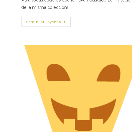
entrada:
entrada:
entrada:
de la misma colección!!!
IMPRIMIBLE
Continuar Leyendo
GRATIS-
CARTEL
PARA
FIESTA
DE
HALLOWEEN-