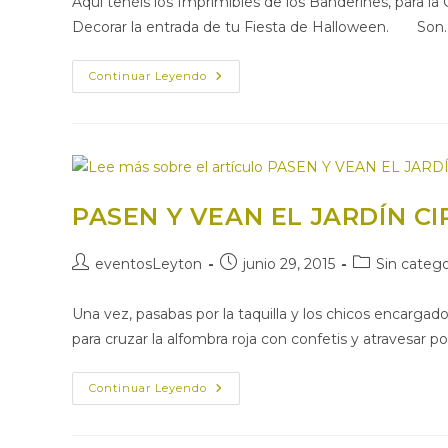
Aquí tenéis los Imprimibles de los Banderines, para la 
entrada:
entrada:
entrada:
Decorar la entrada de tu Fiesta de Halloween. Son
IMPRIMIBLES
Continuar Leyendo
GRATUITOS
DE
BANDERINES
PARA
TU
FIESTA
DE
HALLOWEEN
PASEN Y VEAN EL JARDÍN CI
Autor
Publicación
Categoría
eventosLeyton
junio 29, 2015
Sin catego
de
de
de
la
la
la
Una vez, pasabas por la taquilla y los chicos encargad
entrada:
entrada:
entrada:
para cruzar la alfombra roja con confetis y atravesar p
PASEN
Continuar Leyendo
Y
VEAN
EL
JARDÍN