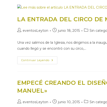
CIRCENSE
DEL
CIRCO
DE
MANUEL!!!
LA ENTRADA DEL CIRCO DE
Autor
Publicación
Categoría
eventosLeyton
junio 18, 2015
Sin catego
de
de
de
la
la
la
Una vez salimos de la Iglesia, nos dirigimos a la inaugu
entrada:
entrada:
entrada:
cuando llegó y se encontró con su circo,…
LA
Continuar Leyendo
ENTRADA
DEL
CIRCO
DE
MANUEL
EMPECÉ CREANDO EL DISEÑO
MANUEL»
Autor
Publicación
Categoría
eventosLeyton
junio 10, 2015
Sin catego
de
de
de