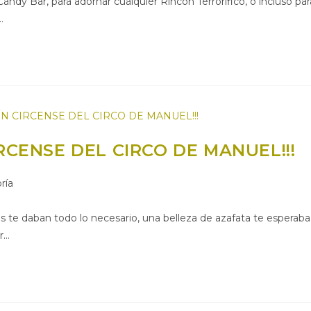
Candy Bar, para adornar cualquier Rincón Terrorífico, o incluso par
…
RCENSE DEL CIRCO DE MANUEL!!!
ría
os te daban todo lo necesario, una belleza de azafata te esperaba
or…