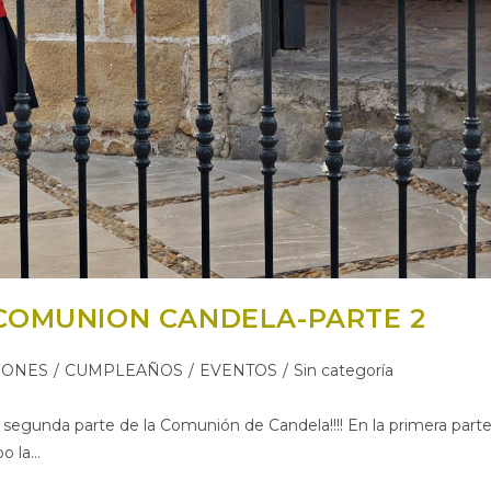
-COMUNION CANDELA-PARTE 2
IONES
/
CUMPLEAÑOS
/
EVENTOS
/
Sin categoría
a segunda parte de la Comunión de Candela!!!! En la primera part
o la…