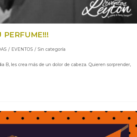
 PERFUME!!!
ía
DAS
/
EVENTOS
/
Sin categoría
 dia B, les crea más de un dolor de cabeza. Quieren sorprender,