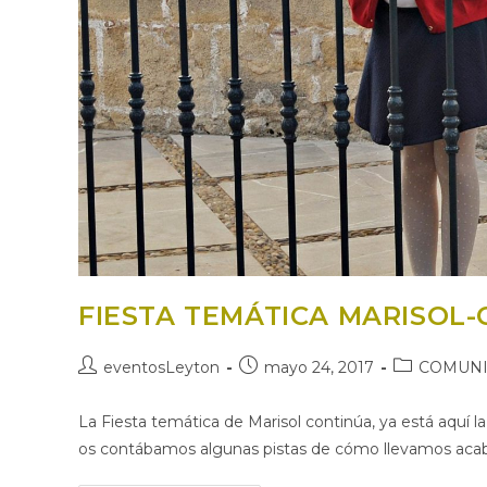
FIESTA TEMÁTICA MARISOL
Autor
Publicación
Categoría
eventosLeyton
mayo 24, 2017
COMUN
de
de
de
la
la
la
La Fiesta temática de Marisol continúa, ya está aquí l
entrada:
entrada:
entrada:
os contábamos algunas pistas de cómo llevamos acab