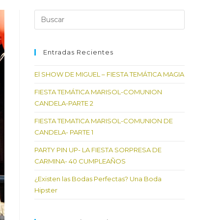
Pulsa
Escape
para
cerrar
Entradas Recientes
el
El SHOW DE MIGUEL – FIESTA TEMÁTICA MAGIA
panel
de
FIESTA TEMÁTICA MARISOL-COMUNION
búsqueda.
CANDELA-PARTE 2
FIESTA TEMATICA MARISOL-COMUNION DE
CANDELA- PARTE 1
PARTY PIN UP- LA FIESTA SORPRESA DE
CARMINA- 40 CUMPLEAÑOS
¿Existen las Bodas Perfectas? Una Boda
Hipster