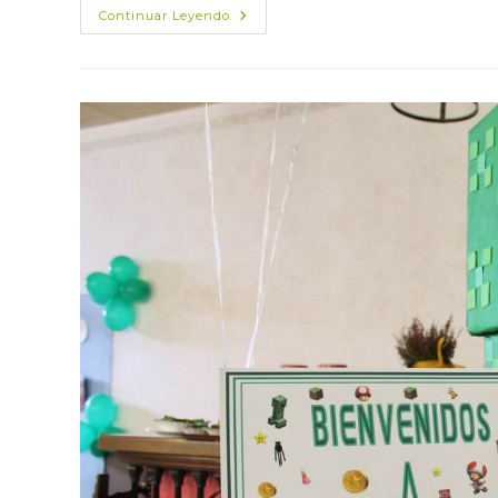
FIESTA
Continuar Leyendo
TEMÁTICA
MARISOL-
COMUNION
CANDELA-
PARTE
2