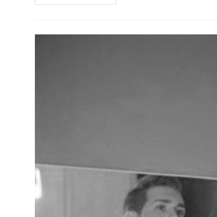
GAMES!!!
UNA
COMUNIÓN
ORIGINAL
CON
MINECRAFT
Y
MARIO
BROSS…