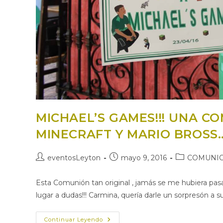
MICHAEL’S GAMES!!! UNA C
MINECRAFT Y MARIO BROSS
Autor
Publicación
Categoría
eventosLeyton
mayo 9, 2016
COMUNI
de
de
de
la
la
la
Esta Comunión tan original , jamás se me hubiera pasa
entrada:
entrada:
entrada:
lugar a dudas!!! Carmina, quería darle un sorpresón a su
MICHAEL’S
Continuar Leyendo