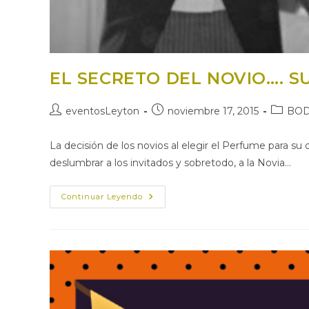
EL SECRETO DEL NOVIO…. SU
Autor
Publicación
Categor
eventosLeyton
noviembre 17, 2015
BO
de
de
de
la
la
la
La decisión de los novios al elegir el Perfume para su
entrada:
entrada:
entrada:
deslumbrar a los invitados y sobretodo, a la Novia…
EL
Continuar Leyendo
SECRETO
DEL
NOVIO….
SU
PERFUME!!!