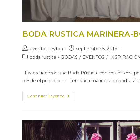
BODA RUSTICA MARINERA-B
Autor
Publicación
eventosLeyton
septiembre 5, 2016
de
de
Categoría
boda rustica
/
BODAS
/
EVENTOS
/
INSPIRACIÓ
la
la
de
entrada:
entrada:
la
Hoy os traemos una Boda Rústica con muchísima person
entrada:
desde el principio. La temática marinera no podía fal
BODA
Continuar Leyendo
RUSTICA
MARINERA-
BODA
DIY