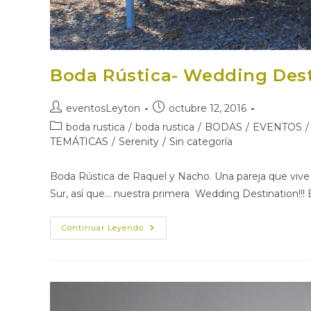
Boda Rústica- Wedding Des
Autor
Publicación
eventosLeyton
octubre 12, 2016
de
de
Categoría
boda rustica
/
boda rustica
/
BODAS
/
EVENTOS
/
la
la
de
TEMÁTICAS
/
Serenity
/
Sin categoría
entrada:
entrada:
la
entrada:
Boda Rústica de Raquel y Nacho. Una pareja que vive 
Sur, así que... nuestra primera Wedding Destination!!! 
Boda
Continuar Leyendo
Rústica-
Wedding
Destination