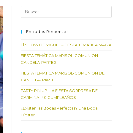
Pulsa
Escape
para
cerrar
Entradas Recientes
el
El SHOW DE MIGUEL – FIESTA TEMÁTICA MAGIA
panel
de
FIESTA TEMÁTICA MARISOL-COMUNION
búsqueda.
CANDELA-PARTE 2
FIESTA TEMATICA MARISOL-COMUNION DE
CANDELA- PARTE 1
PARTY PIN UP- LA FIESTA SORPRESA DE
CARMINA- 40 CUMPLEAÑOS
¿Existen las Bodas Perfectas? Una Boda
Hipster