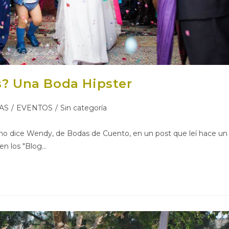
s? Una Boda Hipster
a
AS
/
EVENTOS
/
Sin categoría
omo dice Wendy, de Bodas de Cuento, en un post que leí hace un
en los "Blog…