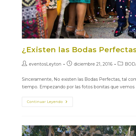
¿Existen las Bodas Perfecta
Autor
Publicación
Categorí
eventosLeyton
diciembre 21, 2016
BOD
de
de
de
la
la
la
Sinceramente, No existen las Bodas Perfectas, tal c
entrada:
entrada:
entrada:
tiempo. Empezando por las fotos bonitas que vemos 
¿Existen
Continuar Leyendo
Las
Bodas
Perfectas?
Una
Boda
Hipster