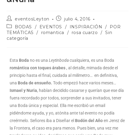
eventosLeyton
julio 4, 2016
BODAS
/
EVENTOS
/
INSPIRACIÓN
/
POR
TEMÁTICAS
/
romantica
/
rosa cuarzo
/
Sin
categoría
Esta
Boda
no es una
Leytinboda
cualquiera, es una Boda
romántica con toques árabes
, al detalle, mimada desde el
principio hasta el final, cuidada al milímetro… en definitiva,
una
Boda de ensueño.
Todo empezó hace varios meses…
Ismael y Nuria
, habían decidido casarse y querían que ese día
fuera recordado por todos, sorprender a sus invitados, tener
una Boda única y especial. Ella me escribió un email
pidiéndome ayuda, y yo, atónita ante tal evento no podía
creérmelo. Señores iba a Diseñar el
Bodón del Año
en Jerez de
la Frontera, el caso era para menos. Pues bien, una vez me