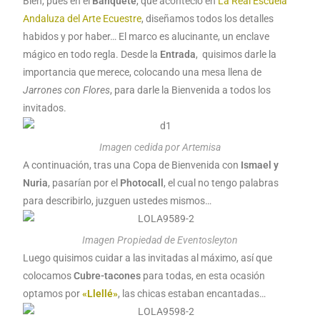
Bien, pues en el
Banquete
, que aconteció en
La Real Escuela
Andaluza del Arte Ecuestre
, diseñamos todos los detalles
habidos y por haber… El marco es alucinante, un enclave
mágico en todo regla. Desde la
Entrada
, quisimos darle la
importancia que merece, colocando una mesa llena de
Jarrones con Flores
, para darle la Bienvenida a todos los
invitados.
Imagen cedida por Artemisa
A continuación, tras una Copa de Bienvenida con
Ismael y
Nuria
, pasarían por el
Photocall
, el cual no tengo palabras
para describirlo, juzguen ustedes mismos…
Imagen Propiedad de Eventosleyton
Luego quisimos cuidar a las invitadas al máximo, así que
colocamos
Cubre-tacones
para todas, en esta ocasión
optamos por
«Llellé»
, las chicas estaban encantadas…