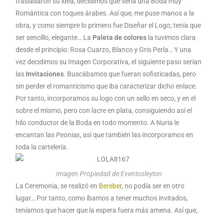
trasladaron su idea, decidimos que sería una Boda muy
Romántica con toques árabes. Así que, me puse manos a la
obra, y como siempre lo primero fue Diseñar el Logo; tenía que
ser sencillo, elegante… La
Paleta de colores
la tuvimos clara
desde el principio: Rosa Cuarzo, Blanco y Gris Perla… Y una
vez decidimos su Imagen Corporativa, el siguiente paso serían
las
Invitaciones
. Buscábamos que fueran sofisticadas, pero
sin perder el romanticismo que iba caracterizar dicho enlace.
Por tanto, incorporamos su logo con un sello en seco, y en el
sobre el mismo, pero con lacre en plata, consiguiendo así el
hilo conductor de la Boda en todo momento. A Nuria le
encantan las
Peonias
, así que también las incorporamos en
toda la cartelería.
Imagen Propiedad de Eventosleyton
La Ceremonia, se realizó en
Bereber
, no podía ser en otro
lugar… Por tanto, como íbamos a tener muchos invitados,
teníamos que hacer que la espera fuera más amena. Así que,