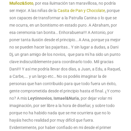
Muñoz&Soto
, por esa iluimación tan maravillosa, no podría
ser mejor. A las niñas de la
Casita de Pan y Chocolate
, porque
son capaces de transformar a la Patrulla Canina o lo que se
me ocurra, en un bonitismo en estado puro. A Abraham, por
esa ceremonia tan bonita… Enhorabuena!!! A Antonio, por
poner tanta ilusión desde el principio… A Ana, porque ya mejor
no se pueden hacer las pajaritas… Y sin lugar a dudas, a Dani
Dj, un gran amigo de los novios, que para mí ha sido un punto
clave indiscutiblemente para coordinarlo todo. Mil gracias
Dani!!! Y así me podría llevar dos días, a Juan, a Edu, a Raquel,
a Carbe,…. y un largo etc… No os podéis imaginar la de
personas que han contribuido para que todo fuera un éxito,
gente comprometida desde el principio hasta el final. ¿Y como
no? A mis
Leytinnovios
,
Ismael&Nuria
, por dejar volar mi
imaginación, por ser libre a la hora de diseñar, y sobre todo
porque no ha habido nada que se me ocurriera que no lo
hayáis hecho realidad por muy difícil que fuera.
Evidentemente, por haber confiado en mi desde el primer