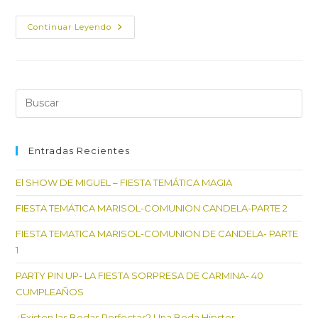
Una
Continuar Leyendo
Boda
Romántica
Con
Toques
Árabes…
Ismael
&Nuria
Pul
Es
par
cer
Entradas Recientes
el
El SHOW DE MIGUEL – FIESTA TEMÁTICA MAGIA
pan
de
FIESTA TEMÁTICA MARISOL-COMUNION CANDELA-PARTE 2
bú
FIESTA TEMATICA MARISOL-COMUNION DE CANDELA- PARTE
1
PARTY PIN UP- LA FIESTA SORPRESA DE CARMINA- 40
CUMPLEAÑOS
¿Existen las Bodas Perfectas? Una Boda Hipster