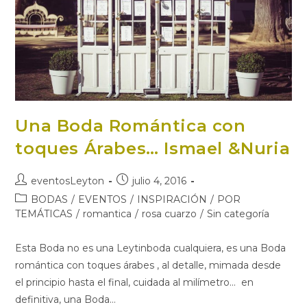
Una Boda Romántica con
toques Árabes… Ismael &Nuria
Autor
Publicación
eventosLeyton
julio 4, 2016
de
de
Categoría
BODAS
/
EVENTOS
/
INSPIRACIÓN
/
POR
la
la
de
TEMÁTICAS
/
romantica
/
rosa cuarzo
/
Sin categoría
entrada:
entrada:
la
entrada:
Esta Boda no es una Leytinboda cualquiera, es una Boda
romántica con toques árabes , al detalle, mimada desde
el principio hasta el final, cuidada al milímetro... en
definitiva, una Boda…