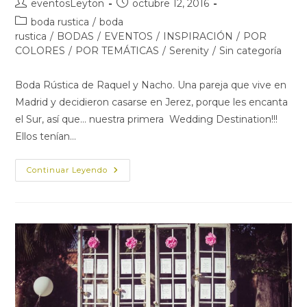
Autor
Publicación
eventosLeyton
octubre 12, 2016
de
de
Categoría
boda rustica
/
boda
la
la
de
rustica
/
BODAS
/
EVENTOS
/
INSPIRACIÓN
/
POR
entrada:
entrada:
la
COLORES
/
POR TEMÁTICAS
/
Serenity
/
Sin categoría
entrada:
Boda Rústica de Raquel y Nacho. Una pareja que vive en
Madrid y decidieron casarse en Jerez, porque les encanta
el Sur, así que... nuestra primera Wedding Destination!!!
Ellos tenían…
Boda
Continuar Leyendo
Rústica-
Wedding
Destination