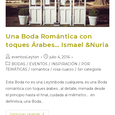
Una Boda Romántica con
toques Árabes… Ismael &Nuria
Autor
Publicación
eventosLeyton
julio 4, 2016
de
de
Categoría
BODAS
/
EVENTOS
/
INSPIRACIÓN
/
POR
la
la
de
TEMÁTICAS
/
romantica
/
rosa cuarzo
/
Sin categoría
entrada:
entrada:
la
entrada:
Esta Boda no es una Leytinboda cualquiera, es una Boda
romántica con toques árabes , al detalle, mimada desde
el principio hasta el final, cuidada al milímetro... en
definitiva, una Boda…
Una
Continuar Leyendo