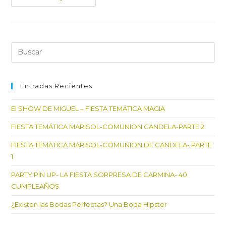
Boda
Romántica
Con
Toques
Árabes…
Ismael
&Nuria
Pul
Es
par
cer
Entradas Recientes
el
El SHOW DE MIGUEL – FIESTA TEMÁTICA MAGIA
pan
de
FIESTA TEMÁTICA MARISOL-COMUNION CANDELA-PARTE 2
bú
FIESTA TEMATICA MARISOL-COMUNION DE CANDELA- PARTE
1
PARTY PIN UP- LA FIESTA SORPRESA DE CARMINA- 40
CUMPLEAÑOS
¿Existen las Bodas Perfectas? Una Boda Hipster