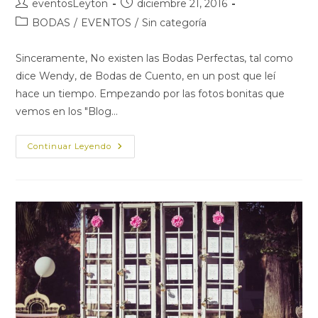
Autor
Publicación
eventosLeyton
diciembre 21, 2016
de
de
Categoría
BODAS
/
EVENTOS
/
Sin categoría
la
la
de
entrada:
entrada:
la
Sinceramente, No existen las Bodas Perfectas, tal como
entrada:
dice Wendy, de Bodas de Cuento, en un post que leí
hace un tiempo. Empezando por las fotos bonitas que
vemos en los "Blog…
¿Existen
Continuar Leyendo
Las
Bodas
Perfectas?
Una
Boda
Hipster