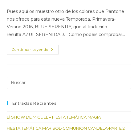
de
entrada:
entrada:
la
Pues aquí os muestro otro de los colores que Pantone
entrada:
nos ofrece para esta nueva Temporada, Primavera-
Verano 2016, BLUE SERENITY, que al traducirlo
resulta AZUL SERENIDAD. Como podéis comprobar…
AZUL
Continuar Leyendo
SERENIDAD,
EL
COLOR
DEL
CIELO
Pul
Es
par
cer
Entradas Recientes
el
El SHOW DE MIGUEL – FIESTA TEMÁTICA MAGIA
pan
de
FIESTA TEMÁTICA MARISOL-COMUNION CANDELA-PARTE 2
bú