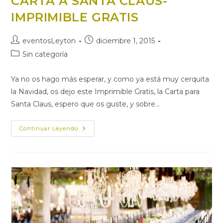
CARTA A SANTA CLAUS-
IMPRIMIBLE GRATIS
Autor
Publicación
eventosLeyton
diciembre 1, 2015
de
de
Categoría
Sin categoría
la
la
de
entrada:
entrada:
la
Ya no os hago más esperar, y como ya está muy cerquita
entrada:
la Navidad, os dejo este Imprimible Gratis, la Carta para
Santa Claus, espero que os guste, y sobre…
CARTA
Continuar Leyendo
A
SANTA
CLAUS-
IMPRIMIBLE
GRATIS