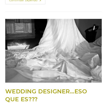
Una
Continuar Leyendo
Boda
Romántica
Con
Toques
Árabes…
Ismael
&Nuria
WEDDING DESIGNER…ESO
QUE ES???