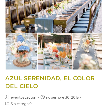
AZUL SERENIDAD, EL COLOR
DEL CIELO
Autor
Publicación
eventosLeyton
noviembre 30, 2015
de
de
Categoría
Sin categoría
la
la