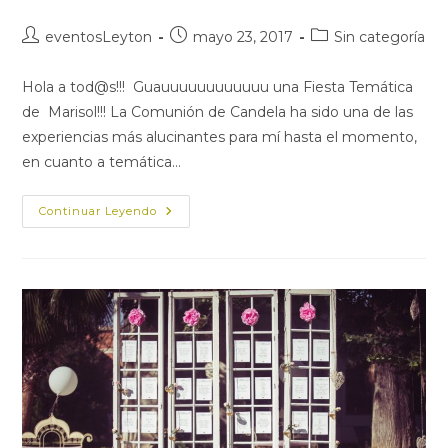
Autor
Publicación
Categoría
eventosLeyton
mayo 23, 2017
Sin categoría
de
de
de
la
la
la
Hola a tod@s!!! Guauuuuuuuuuuuu una Fiesta Temática
entrada:
entrada:
entrada:
de Marisol!!! La Comunión de Candela ha sido una de las
experiencias más alucinantes para mí hasta el momento,
en cuanto a temática…
FIESTA
Continuar Leyendo
TEMATICA
MARISOL-
COMUNION
DE
CANDELA-
PARTE
1