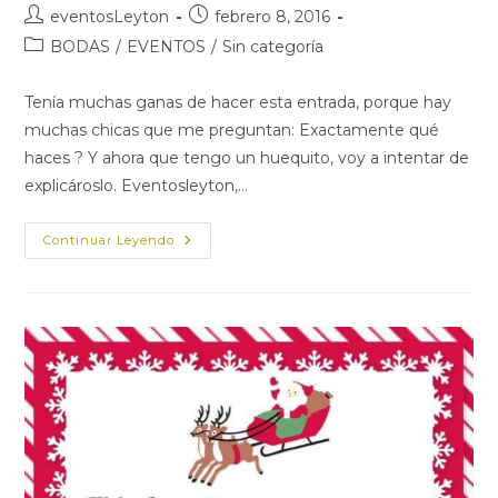
Autor
Publicación
eventosLeyton
febrero 8, 2016
de
de
Categoría
BODAS
/
EVENTOS
/
Sin categoría
la
la
de
entrada:
entrada:
la
Tenía muchas ganas de hacer esta entrada, porque hay
entrada:
muchas chicas que me preguntan: Exactamente qué
haces ? Y ahora que tengo un huequito, voy a intentar de
explicároslo. Eventosleyton,…
WEDDING
Continuar Leyendo
DESIGNER…
ESO
QUE
ES???