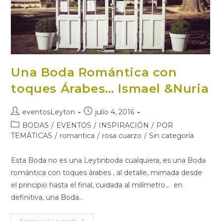
Una Boda Romántica con
toques Árabes… Ismael &Nuria
Autor
Publicación
eventosLeyton
julio 4, 2016
de
de
Categoría
BODAS
/
EVENTOS
/
INSPIRACIÓN
/
POR
la
la
de
TEMÁTICAS
/
romantica
/
rosa cuarzo
/
Sin categoría
entrada:
entrada:
la
entrada:
Esta Boda no es una Leytinboda cualquiera, es una Boda
romántica con toques árabes , al detalle, mimada desde
el principio hasta el final, cuidada al milímetro... en
definitiva, una Boda…