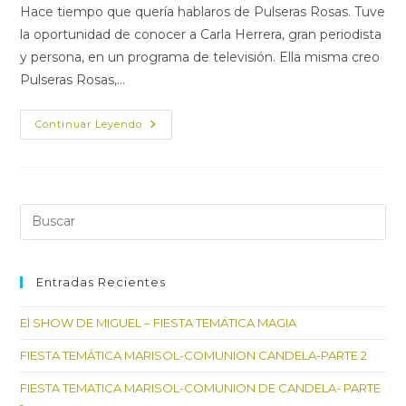
la
la
la
Hace tiempo que quería hablaros de Pulseras Rosas. Tuve
entrada:
entrada:
entrada:
la oportunidad de conocer a Carla Herrera, gran periodista
y persona, en un programa de televisión. Ella misma creo
Pulseras Rosas,…
PULSERAS
Continuar Leyendo
ROSAS,
UN
DETALLE
SOLIDARIO
Pul
Es
par
cer
Entradas Recientes
el
El SHOW DE MIGUEL – FIESTA TEMÁTICA MAGIA
pan
de
FIESTA TEMÁTICA MARISOL-COMUNION CANDELA-PARTE 2
bú
FIESTA TEMATICA MARISOL-COMUNION DE CANDELA- PARTE