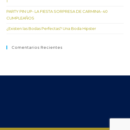
1
PARTY PIN UP- LA FIESTA SORPRESA DE CARMINA- 40
CUMPLEAÑOS
¿Existen las Bodas Perfectas? Una Boda Hipster
Comentarios Recientes