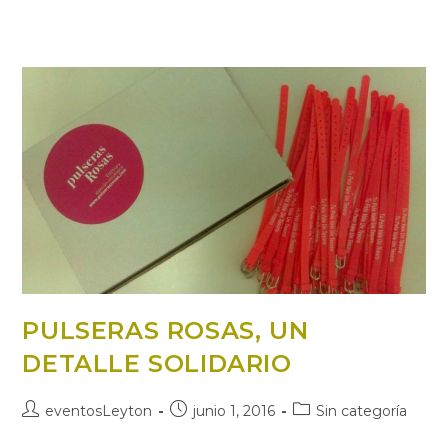
PULSERAS ROSAS, UN
DETALLE SOLIDARIO
Autor
Publicación
Categoría
eventosLeyton
junio 1, 2016
Sin categoría
de
de
de