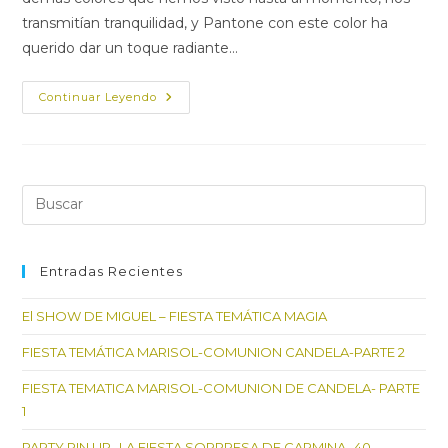
transmitían tranquilidad, y Pantone con este color ha
querido dar un toque radiante…
BUTTERCUP-
Continuar Leyendo
BOTÓN
DE
ORO
Pul
Es
par
cer
Entradas Recientes
el
El SHOW DE MIGUEL – FIESTA TEMÁTICA MAGIA
pan
de
FIESTA TEMÁTICA MARISOL-COMUNION CANDELA-PARTE 2
bú
FIESTA TEMATICA MARISOL-COMUNION DE CANDELA- PARTE
1
PARTY PIN UP- LA FIESTA SORPRESA DE CARMINA- 40