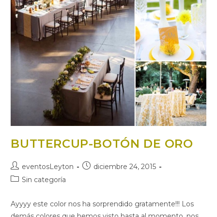
BUTTERCUP-BOTÓN DE ORO
Autor
Publicación
eventosLeyton
diciembre 24, 2015
de
de
Categoría
Sin categoría
la
la
de
entrada:
entrada:
la
Ayyyy este color nos ha sorprendido gratamente!!! Los
entrada:
demás colores que hemos visto hasta al momento, nos