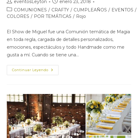
Autor
Publicación
eventosLeyton
enero 23, 2018
de
de
Categoría
COMUNIONES
/
CRAFTY
/
CUMPLEAÑOS
/
EVENTOS
/
la
la
de
COLORES
/
POR TEMÁTICAS
/
Rojo
entrada:
entrada:
la
entrada:
El Show de Miguel fue una Comunión temática de Magia
en toda regla, cargada de detalles personalizados,
emociones, espectáculos y todo Handmade como me
gusta a mí. Cuando se tiene una…
El
Continuar Leyendo
SHOW
DE
MIGUEL
–
FIESTA
TEMÁTICA
MAGIA