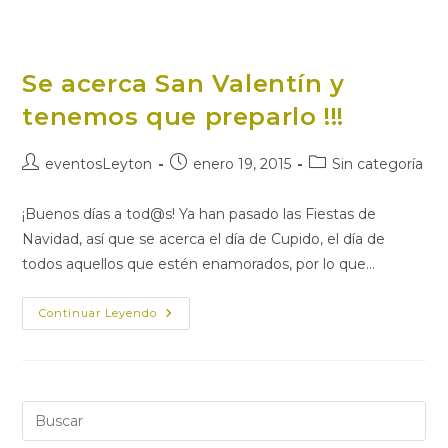
Se acerca San Valentín y
tenemos que preparlo !!!
Autor
Publicación
Categoría
eventosLeyton
enero 19, 2015
Sin categoría
de
de
de
la
la
la
¡Buenos días a tod@s! Ya han pasado las Fiestas de
entrada:
entrada:
entrada:
Navidad, así que se acerca el día de Cupido, el día de
todos aquellos que estén enamorados, por lo que…
Se
Continuar Leyendo
Acerca
San
Valentín
Y
Tenemos
Que
Preparlo
Pul
!!!
Es