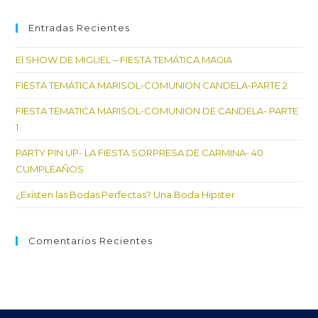
par
cer
Entradas Recientes
el
El SHOW DE MIGUEL – FIESTA TEMÁTICA MAGIA
pan
de
FIESTA TEMÁTICA MARISOL-COMUNION CANDELA-PARTE 2
bú
FIESTA TEMATICA MARISOL-COMUNION DE CANDELA- PARTE
1
PARTY PIN UP- LA FIESTA SORPRESA DE CARMINA- 40
CUMPLEAÑOS
¿Existen las Bodas Perfectas? Una Boda Hipster
Comentarios Recientes