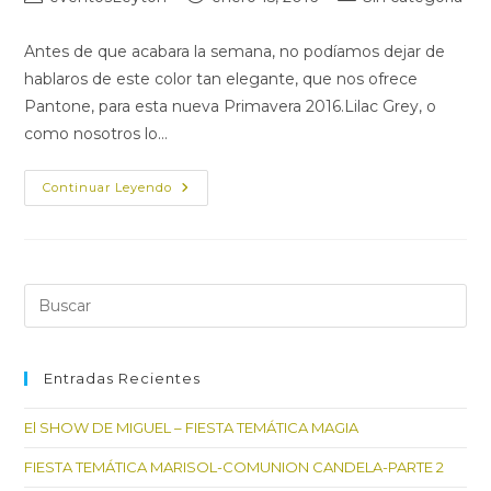
de
de
de
la
la
la
Antes de que acabara la semana, no podíamos dejar de
entrada:
entrada:
entrada:
hablaros de este color tan elegante, que nos ofrece
Pantone, para esta nueva Primavera 2016.Lilac Grey, o
como nosotros lo…
LILAC
Continuar Leyendo
GREY
O
LILA
GRISACEO
Pul
Es
par
cer
Entradas Recientes
el
El SHOW DE MIGUEL – FIESTA TEMÁTICA MAGIA
pan
de
FIESTA TEMÁTICA MARISOL-COMUNION CANDELA-PARTE 2
bú