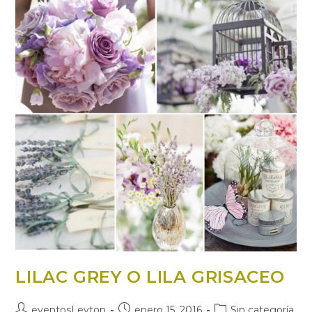
LILAC GREY O LILA GRISACEO
Autor
Publicación
Categoría
eventosLeyton
enero 15, 2016
Sin categoría