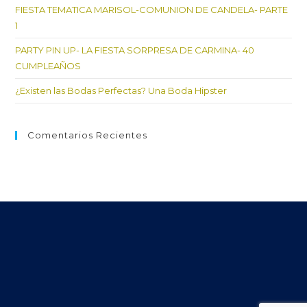
FIESTA TEMATICA MARISOL-COMUNION DE CANDELA- PARTE
1
PARTY PIN UP- LA FIESTA SORPRESA DE CARMINA- 40
CUMPLEAÑOS
¿Existen las Bodas Perfectas? Una Boda Hipster
Comentarios Recientes