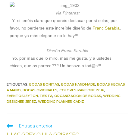
Via Pinterest
Y si tenéis claro que queréis destacar por sí solas, por
favor, no perderse este increíble diseño de
Franc Sarabia
,
porque ya más elegante no lo hay!!!
Diseño Franc Sarabia
Yo, por más que lo miro, más me gusta, y a ustedes
chicas, que os parece??? Un besazo a tod@s!!!
ETIQUETAS
:
BODAS BONITAS
,
BODAS HANDMADE
,
BODAS HECHAS
A MANO
,
BODAS ORIGINALES
,
COLORES PANTONE 2016
,
EVENTOSLEYTON
,
FIESTA
,
ORGANIZACION DE BODAS
,
WEDDING
DESIGNER JEREZ
,
WEDDING PLANNER CADIZ
Entrada anterior
LILAC GREY O LILA GRISACEO