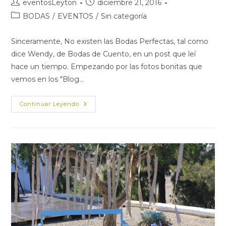
Autor
Publicación
eventosLeyton
diciembre 21, 2016
de
de
Categoría
BODAS
/
EVENTOS
/
Sin categoría
la
la
de
entrada:
entrada:
la
Sinceramente, No existen las Bodas Perfectas, tal como
entrada:
dice Wendy, de Bodas de Cuento, en un post que leí
hace un tiempo. Empezando por las fotos bonitas que
vemos en los "Blog…
¿Existen
Continuar Leyendo
Las
Bodas
Perfectas?
Una
Boda
Hipster