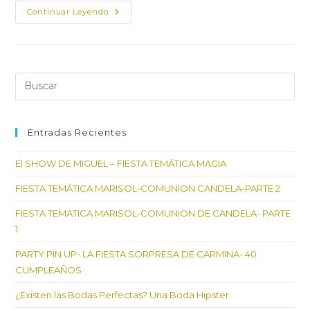
Boda
Continuar Leyendo
Rústica-
Wedding
Destination
Pul
Es
par
cer
Entradas Recientes
el
El SHOW DE MIGUEL – FIESTA TEMÁTICA MAGIA
pan
de
FIESTA TEMÁTICA MARISOL-COMUNION CANDELA-PARTE 2
bú
FIESTA TEMATICA MARISOL-COMUNION DE CANDELA- PARTE
1
PARTY PIN UP- LA FIESTA SORPRESA DE CARMINA- 40
CUMPLEAÑOS
¿Existen las Bodas Perfectas? Una Boda Hipster