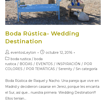
Boda Rústica- Wedding
Destination
Autor
Publicación
eventosLeyton
octubre 12, 2016
de
de
Categoría
boda rustica
/
boda
la
la
de
rustica
/
BODAS
/
EVENTOS
/
INSPIRACIÓN
/
POR
entrada:
entrada:
la
COLORES
/
POR TEMÁTICAS
/
Serenity
/
Sin categoría
entrada:
Boda Rústica de Raquel y Nacho. Una pareja que vive en
Madrid y decidieron casarse en Jerez, porque les encanta
el Sur, así que... nuestra primera Wedding Destination!!!
Ellos tenían…