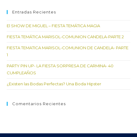
par
cer
Entradas Recientes
el
El SHOW DE MIGUEL – FIESTA TEMÁTICA MAGIA
pan
de
FIESTA TEMÁTICA MARISOL-COMUNION CANDELA-PARTE 2
bú
FIESTA TEMATICA MARISOL-COMUNION DE CANDELA- PARTE
1
PARTY PIN UP- LA FIESTA SORPRESA DE CARMINA- 40
CUMPLEAÑOS
¿Existen las Bodas Perfectas? Una Boda Hipster
Comentarios Recientes