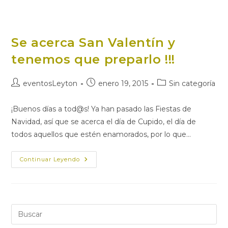
Se acerca San Valentín y
tenemos que preparlo !!!
Autor
Publicación
Categoría
eventosLeyton
enero 19, 2015
Sin categoría
de
de
de
la
la
la
¡Buenos días a tod@s! Ya han pasado las Fiestas de
entrada:
entrada:
entrada:
Navidad, así que se acerca el día de Cupido, el día de
todos aquellos que estén enamorados, por lo que…
Se
Continuar Leyendo
Acerca
San
Valentín
Y
Tenemos
Que
Preparlo
Pul
!!!
Es