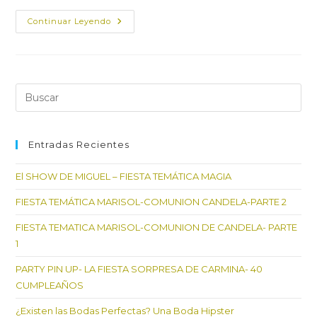
CARTA
Continuar Leyendo
A
SANTA
CLAUS-
IMPRIMIBLE
GRATIS
Pul
Es
par
cer
Entradas Recientes
el
El SHOW DE MIGUEL – FIESTA TEMÁTICA MAGIA
pan
de
FIESTA TEMÁTICA MARISOL-COMUNION CANDELA-PARTE 2
bú
FIESTA TEMATICA MARISOL-COMUNION DE CANDELA- PARTE
1
PARTY PIN UP- LA FIESTA SORPRESA DE CARMINA- 40
CUMPLEAÑOS
¿Existen las Bodas Perfectas? Una Boda Hipster