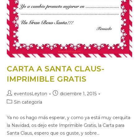
CARTA A SANTA CLAUS-
IMPRIMIBLE GRATIS
Autor
Publicación
eventosLeyton
diciembre 1, 2015
de
de
Categoría
Sin categoría
la
la
de
entrada:
entrada:
la
Ya no os hago más esperar, y como ya está muy cerquita
entrada:
la Navidad, os dejo este Imprimible Gratis, la Carta para
Santa Claus, espero que os guste, y sobre…