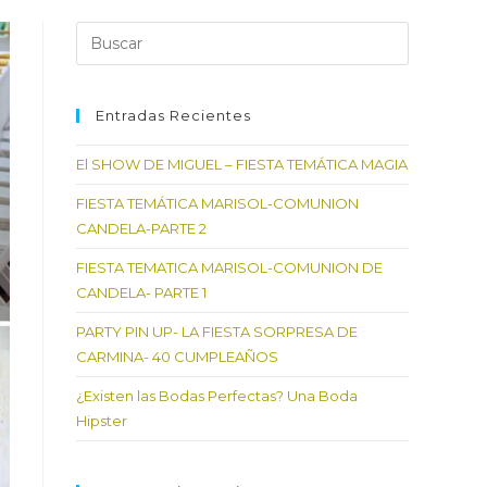
Pulsa
Escape
para
cerrar
Entradas Recientes
el
El SHOW DE MIGUEL – FIESTA TEMÁTICA MAGIA
panel
de
FIESTA TEMÁTICA MARISOL-COMUNION
búsqueda.
CANDELA-PARTE 2
FIESTA TEMATICA MARISOL-COMUNION DE
CANDELA- PARTE 1
PARTY PIN UP- LA FIESTA SORPRESA DE
CARMINA- 40 CUMPLEAÑOS
¿Existen las Bodas Perfectas? Una Boda
Hipster