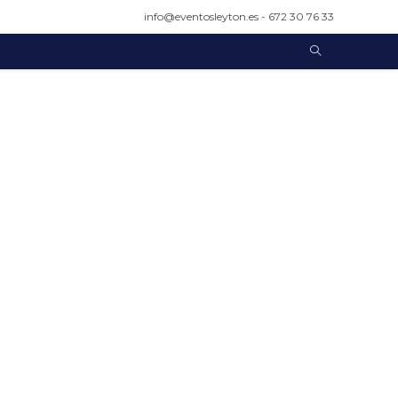
info@eventosleyton.es - 672 30 76 33