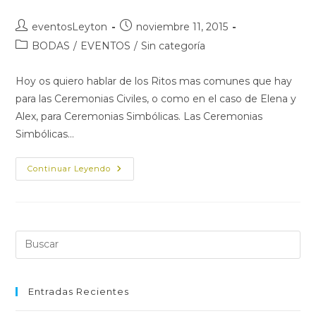
Autor
Publicación
eventosLeyton
noviembre 11, 2015
de
de
Categoría
BODAS
/
EVENTOS
/
Sin categoría
la
la
de
entrada:
entrada:
la
Hoy os quiero hablar de los Ritos mas comunes que hay
entrada:
para las Ceremonias Civiles, o como en el caso de Elena y
Alex, para Ceremonias Simbólicas. Las Ceremonias
Simbólicas…
RITOS
Continuar Leyendo
UTILIZADOS
EN
CEREMONIAS
SIMBÓLICAS
Y
CIVILES
Pul
Es
par
cer
Entradas Recientes
el