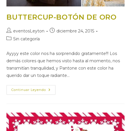
BUTTERCUP-BOTÓN DE ORO
Autor
Publicación
eventosLeyton
diciembre 24, 2015
de
de
Categoría
Sin categoría
la
la
de
entrada:
entrada:
la
Ayyyy este color nos ha sorprendido gratamente!!! Los
entrada:
demás colores que hemos visto hasta al momento, nos
transmitían tranquilidad, y Pantone con este color ha
querido dar un toque radiante…
BUTTERCUP-
Continuar Leyendo
BOTÓN
DE
ORO