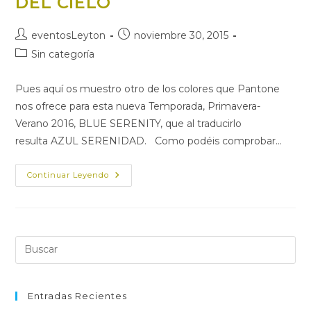
DEL CIELO
Autor
Publicación
eventosLeyton
noviembre 30, 2015
de
de
Categoría
Sin categoría
la
la
de
entrada:
entrada:
la
Pues aquí os muestro otro de los colores que Pantone
entrada:
nos ofrece para esta nueva Temporada, Primavera-
Verano 2016, BLUE SERENITY, que al traducirlo
resulta AZUL SERENIDAD. Como podéis comprobar…
AZUL
Continuar Leyendo
SERENIDAD,
EL
COLOR
DEL
CIELO
Pul
Es
par
cer
Entradas Recientes