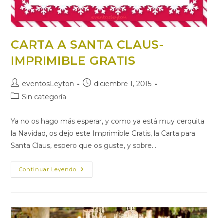
CARTA A SANTA CLAUS-
IMPRIMIBLE GRATIS
Autor
Publicación
eventosLeyton
diciembre 1, 2015
de
de
Categoría
Sin categoría
la
la
de
entrada:
entrada:
la
Ya no os hago más esperar, y como ya está muy cerquita
entrada:
la Navidad, os dejo este Imprimible Gratis, la Carta para
Santa Claus, espero que os guste, y sobre…
CARTA
Continuar Leyendo
A
SANTA
CLAUS-
IMPRIMIBLE
GRATIS