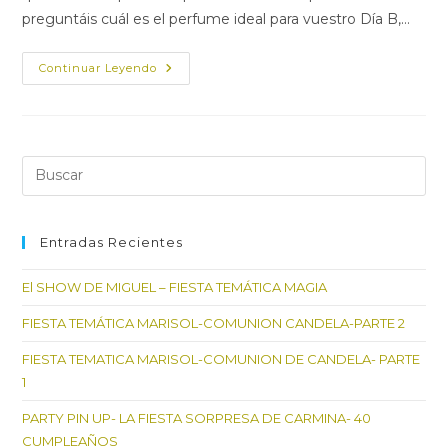
preguntáis cuál es el perfume ideal para vuestro Día B,…
EL
Continuar Leyendo
SELLO
DE
IDENTIDAD
DE
UNA
NOVIA…
SU
Pul
PERFUME
Es
par
cer
Entradas Recientes
el
El SHOW DE MIGUEL – FIESTA TEMÁTICA MAGIA
pan
de
FIESTA TEMÁTICA MARISOL-COMUNION CANDELA-PARTE 2
bú
FIESTA TEMATICA MARISOL-COMUNION DE CANDELA- PARTE
1
PARTY PIN UP- LA FIESTA SORPRESA DE CARMINA- 40
CUMPLEAÑOS