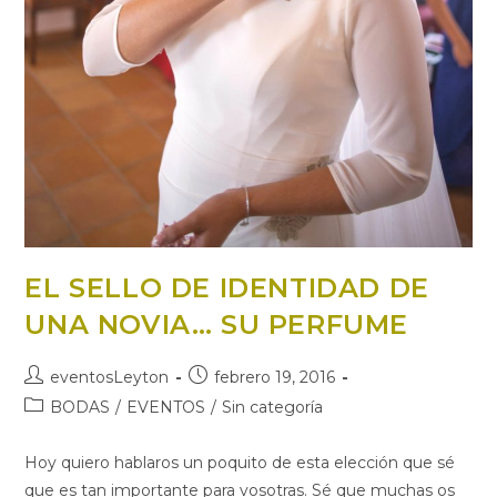
EL SELLO DE IDENTIDAD DE
UNA NOVIA… SU PERFUME
Autor
Publicación
eventosLeyton
febrero 19, 2016
de
de
Categoría
BODAS
/
EVENTOS
/
Sin categoría
la
la
de
entrada:
entrada:
la
Hoy quiero hablaros un poquito de esta elección que sé
entrada:
que es tan importante para vosotras. Sé que muchas os