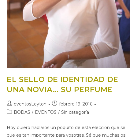
EL SELLO DE IDENTIDAD DE
UNA NOVIA… SU PERFUME
Autor
Publicación
eventosLeyton
febrero 19, 2016
de
de
Categoría
BODAS
/
EVENTOS
/
Sin categoría
la
la
de
entrada:
entrada:
la
Hoy quiero hablaros un poquito de esta elección que sé
entrada:
que es tan importante para vosotras. Sé que muchas os