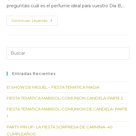
preguntáis cuál es el perfume ideal para vuestro Día B,…
EL
Continuar Leyendo
SELLO
DE
IDENTIDAD
DE
UNA
NOVIA…
SU
Pul
PERFUME
Es
par
cer
Entradas Recientes
el
El SHOW DE MIGUEL – FIESTA TEMÁTICA MAGIA
pan
de
FIESTA TEMÁTICA MARISOL-COMUNION CANDELA-PARTE 2
bú
FIESTA TEMATICA MARISOL-COMUNION DE CANDELA- PARTE
1
PARTY PIN UP- LA FIESTA SORPRESA DE CARMINA- 40
CUMPLEAÑOS